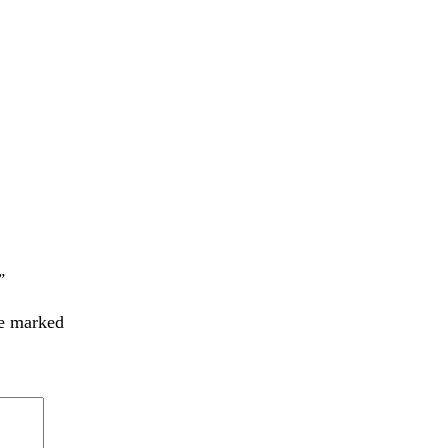
”
re marked