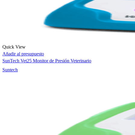
Quick View
Añadir al presupuesto
SunTech Vet25 Monitor de Presión Veterinario
Suntech